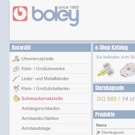
Auswahl
e-Shop Katalog
Sie befinden sich:
Sc
Uhrenersatzteile
Klein- / Großuhrwerke
Leder- und Metallbänder
Sternkapseln
Klein- / Großuhrbatterien
Schmuckersatzteile
Anhängerschlaufen
Produkte
Armbandschließen
Name
Armbandstege
Sternkapseln