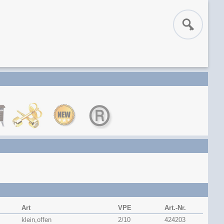
Art
VPE
Art.-Nr.
klein,offen
2/10
424203