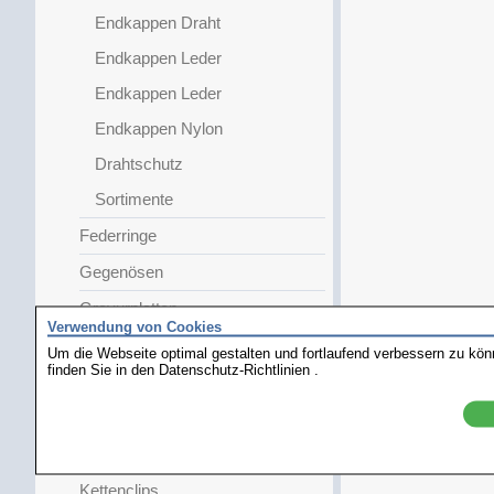
Endkappen Draht
Endkappen Leder
Endkappen Leder
Endkappen Nylon
Drahtschutz
Sortimente
Federringe
Gegenösen
Gravurplatten
Verwendung von Cookies
Halbzeuge
Um die Webseite optimal gestalten und fortlaufend verbessern zu kö
finden Sie in den
Datenschutz-Richtlinien
.
Herrenstecker
Karabiner
Kastenschlösser
Kettenclips