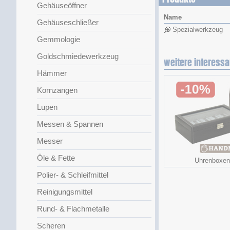
Gehäuseöffner
Name
Gehäuseschließer
Spezialwerkzeug
Gemmologie
Goldschmiedewerkzeug
weitere interessa
Hämmer
Kornzangen
Lupen
Messen & Spannen
Messer
Öle & Fette
Uhrenboxen
Polier- & Schleifmittel
Reinigungsmittel
Rund- & Flachmetalle
Scheren