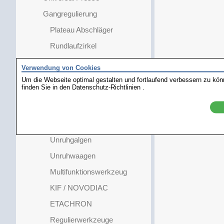
Gangregulierung
Plateau Abschläger
Rundlaufzirkel
Unruhschrauben-halter
Verwendung von Cookies
Ankergabelhalter
Um die Webseite optimal gestalten und fortlaufend verbessern zu kö
finden Sie in den
Datenschutz-Richtlinien
.
Hebel / Broschen
Ellipsen- und
Reglageauflagen
Unruhgalgen
Unruhwaagen
Multifunktionswerkzeug
KIF / NOVODIAC
ETACHRON
Regulierwerkzeuge