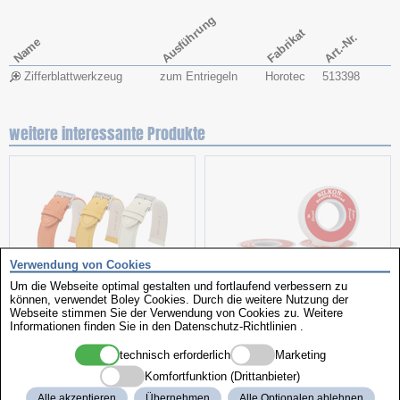
Ausführung
Fabrikat
Art.-Nr.
Name
Zifferblattwerkzeug
zum Entriegeln
Horotec
513398
weitere interessante Produkte
Verwendung von Cookies
Um die Webseite optimal gestalten und fortlaufend verbessern zu
können, verwendet Boley Cookies. Durch die weitere Nutzung der
Lederbänder-Sortiment
Hightech Seide
Webseite stimmen Sie der Verwendung von Cookies zu. Weitere
Informationen finden Sie in den
Datenschutz-Richtlinien
.
technisch erforderlich
Marketing
Komfortfunktion (Drittanbieter)
Alle akzeptieren
Übernehmen
Alle Optionalen ablehnen