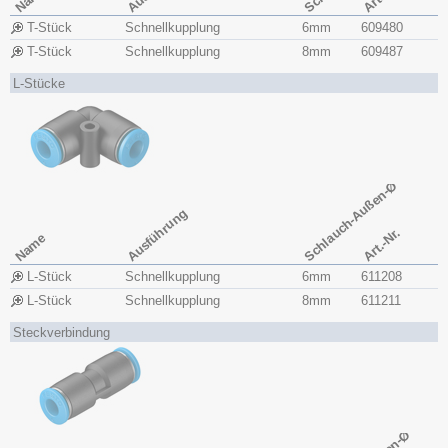
T-Stück
Schnellkupplung
6mm
609480
T-Stück
Schnellkupplung
8mm
609487
L-Stücke
Schlauch-Außen-Ø
Ausführung
Art.-Nr.
Name
L-Stück
Schnellkupplung
6mm
611208
L-Stück
Schnellkupplung
8mm
611211
Steckverbindung