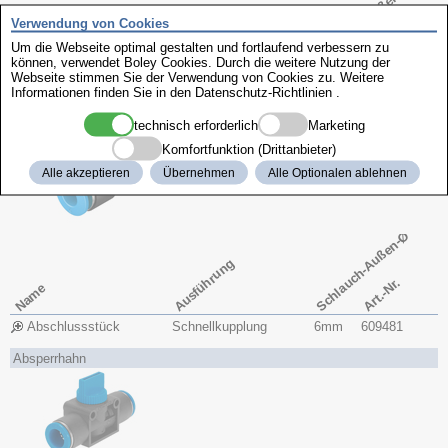
Schlauch-Außen-Ø
Ausführung
Verwendung von Cookies
Art.-Nr.
Name
Um die Webseite optimal gestalten und fortlaufend verbessern zu
können, verwendet Boley Cookies. Durch die weitere Nutzung der
Webseite stimmen Sie der Verwendung von Cookies zu. Weitere
Steckverbindung
Schnellkupplung
6mm
609482
Informationen finden Sie in den
Datenschutz-Richtlinien
.
Steckverbindung
Schnellkupplung
8mm
609483
technisch erforderlich
Marketing
Endstück
Komfortfunktion (Drittanbieter)
Alle akzeptieren
Übernehmen
Alle Optionalen ablehnen
Schlauch-Außen-Ø
Ausführung
Art.-Nr.
Name
Abschlussstück
Schnellkupplung
6mm
609481
Absperrhahn