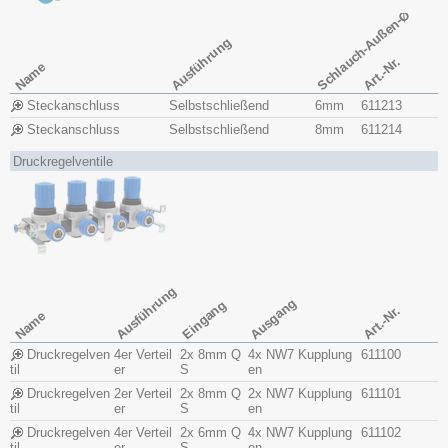
Schlauch-Außen-Ø
Ausführung
Art.-Nr.
Name
Steckanschluss
Selbstschließend
6mm
611213
Steckanschluss
Selbstschließend
8mm
611214
Druckregelventile
Ausführung
Ausgang
Eingang
Art.-Nr.
Name
Druckregelven
4er Verteil
2x 8mm Q
4x NW7 Kupplung
611100
til
er
S
en
Druckregelven
2er Verteil
2x 8mm Q
2x NW7 Kupplung
611101
til
er
S
en
Druckregelven
4er Verteil
2x 6mm Q
4x NW7 Kupplung
611102
til
er
S
en