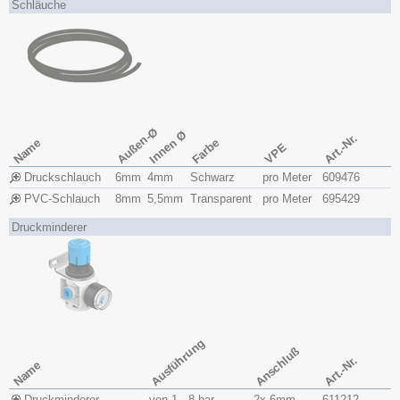
Schläuche
Außen-Ø
Innen Ø
Art.-Nr.
Name
Farbe
VPE
Druckschlauch
6mm
4mm
Schwarz
pro Meter
609476
PVC-Schlauch
8mm
5,5mm
Transparent
pro Meter
695429
Druckminderer
Ausführung
Anschluß
Art.-Nr.
Name
Druckminderer
von 1 - 8 bar
2x 6mm
611212