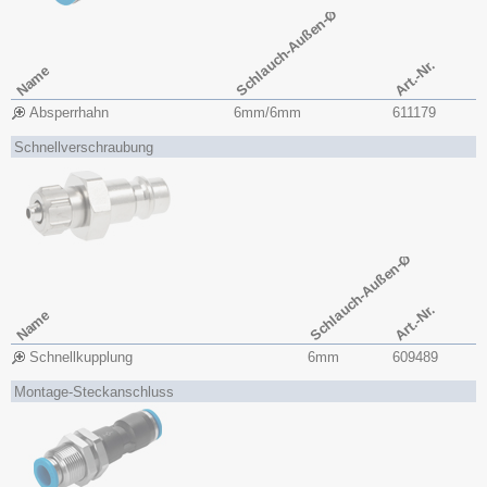
Schlauch-Außen-Ø
Art.-Nr.
Name
Absperrhahn
6mm/6mm
611179
Schnellverschraubung
Schlauch-Außen-Ø
Art.-Nr.
Name
Schnellkupplung
6mm
609489
Montage-Steckanschluss