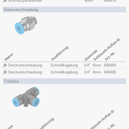
Schmutzpartikelfilter
6mm
609479
Steckverschraubung
Schlauch-Außen-Ø
Ausführung
Gewinde
Art.-Nr.
Name
Steckverschraubung
Schnellkupplung
1/4"
6mm
609484
Steckverschraubung
Schnellkupplung
1/4"
8mm
609485
T-Stücke
Schlauch-Außen-Ø
Ausführung
Art.-Nr.
Name