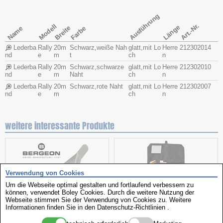
Ausführung
Art.-Nr.
Modell
Länge
Breite
Name
Farbe
Lederba
Rally
20m
Schwarz,weiße Nah
glatt,mit Lo
Herre
212302014
nd
e
m
t
ch
n
Lederba
Rally
20m
Schwarz,schwarze
glatt,mit Lo
Herre
212302010
nd
e
m
Naht
ch
n
Lederba
Rally
20m
Schwarz,rote Naht
glatt,mit Lo
Herre
212302007
nd
e
m
ch
n
weitere interessante Produkte
Verwendung von Cookies
Um die Webseite optimal gestalten und fortlaufend verbessern zu
können, verwendet Boley Cookies. Durch die weitere Nutzung der
Webseite stimmen Sie der Verwendung von Cookies zu. Weitere
Informationen finden Sie in den
Datenschutz-Richtlinien
.
Federsteg-Kornzange
Kulturbeutel