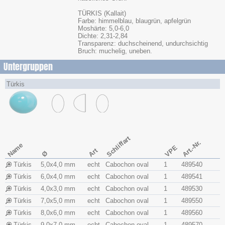
TÜRKIS (Kallait)
Farbe: himmelblau, blaugrün, apfelgrün
Moshärte: 5,0-6,0
Dichte: 2,31-2,84
Transparenz: duchscheinend, undurchsichtig
Bruch: muchelig, uneben.
Untergruppen
Türkis
Schliffart
Art.-Nr.
Name
VPE
Art
Ø
Türkis
5,0x​4,0 mm
echt
Cabochon oval
1
489540
Türkis
6,0x​4,0 mm
echt
Cabochon oval
1
489541
Türkis
4,0x​3,0 mm
echt
Cabochon oval
1
489530
Türkis
7,0x​5,0 mm
echt
Cabochon oval
1
489550
Türkis
8,0x​6,0 mm
echt
Cabochon oval
1
489560
Türkis
9,0x​7,0 mm
echt
Cabochon oval
1
489570