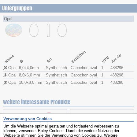
Untergruppen
Opal
Schliffart
Art.-Nr.
Name
VPE
Art
Ø
Opal
6,0x​4,0mm
Synthetisch
Cabochon oval
1
488296
Opal
8,0x​6,0 mm
Synthetisch
Cabochon oval
1
488298
Opal
10,0x​8,0 mm
Synthetisch
Cabochon oval
1
488290
weitere interessante Produkte
Verwendung von Cookies
Um die Webseite optimal gestalten und fortlaufend verbessern zu
können, verwendet Boley Cookies. Durch die weitere Nutzung der
Webseite stimmen Sie der Verwendung von Cookies zu. Weitere