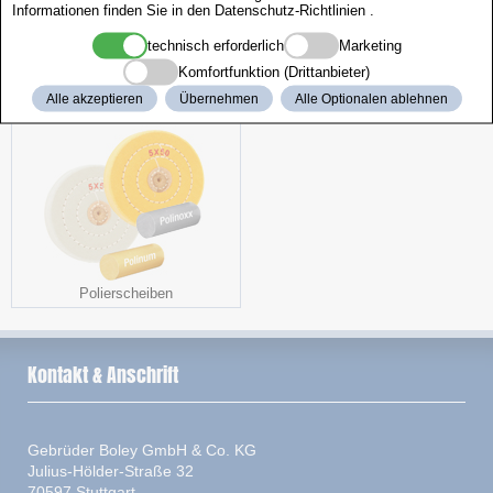
Informationen finden Sie in den
Datenschutz-Richtlinien
.
technisch erforderlich
Marketing
Komfortfunktion (Drittanbieter)
Aktionspaket
Perlschalen
Alle akzeptieren
Übernehmen
Alle Optionalen ablehnen
Polierscheiben
Kontakt & Anschrift
Gebrüder Boley GmbH & Co. KG
Julius-Hölder-Straße 32
70597 Stuttgart