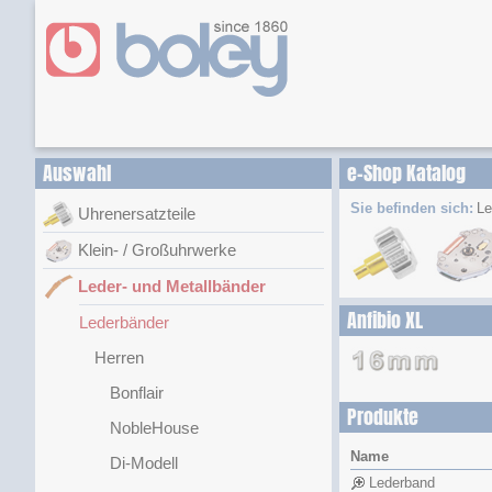
Auswahl
e-Shop Katalog
Sie befinden sich:
Le
Uhrenersatzteile
Klein- / Großuhrwerke
Leder- und Metallbänder
Anfibio XL
Lederbänder
Herren
Bonflair
Produkte
NobleHouse
Name
Di-Modell
Lederband