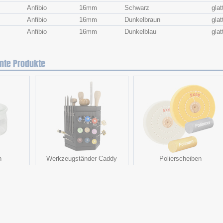
Anfibio
16mm
Schwarz
glat
Anfibio
16mm
Dunkelbraun
glat
Anfibio
16mm
Dunkelblau
glat
nte Produkte
n
Werkzeugständer Caddy
Polierscheiben