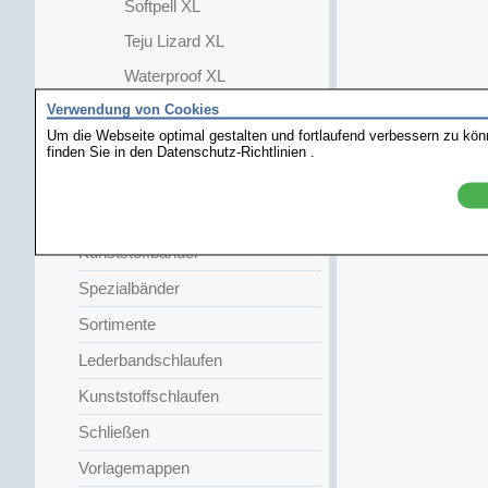
Softpell XL
Teju Lizard XL
Waterproof XL
Verwendung von Cookies
Faltschließe
Um die Webseite optimal gestalten und fortlaufend verbessern zu kö
Damen
finden Sie in den
Datenschutz-Richtlinien
.
Kinder
Metallbänder
Kunststoffbänder
Spezialbänder
Sortimente
Lederbandschlaufen
Kunststoffschlaufen
Schließen
Vorlagemappen