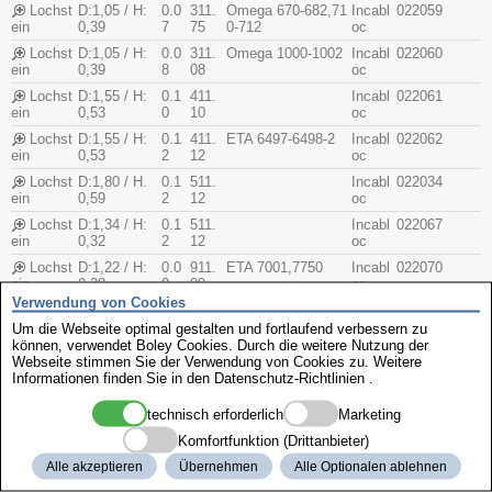
Lochst
D:1,05 / H:
0.0
311.
Omega 670-682,71
Incabl
022059
ein
0,39
7
75
0-712
oc
Lochst
D:1,05 / H:
0.0
311.
Omega 1000-1002
Incabl
022060
ein
0,39
8
08
oc
Lochst
D:1,55 / H:
0.1
411.
Incabl
022061
ein
0,53
0
10
oc
Lochst
D:1,55 / H:
0.1
411.
ETA 6497-6498-2
Incabl
022062
ein
0,53
2
12
oc
Lochst
D:1,80 / H.
0.1
511.
Incabl
022034
ein
0,59
2
12
oc
Lochst
D:1,34 / H:
0.1
511.
Incabl
022067
ein
0,32
2
12
oc
Lochst
D:1,22 / H:
0.0
911.
ETA 7001,7750
Incabl
022070
ein
0,38
9
09
oc
Verwendung von Cookies
Lochst
D:1,10 / H:
0.0
991.
= 911.08
Incabl
022073
ein
0,38
7
75
oc
Um die Webseite optimal gestalten und fortlaufend verbessern zu
können, verwendet Boley Cookies. Durch die weitere Nutzung der
Lochst
D:1,10 / H:
0.0
991.
Incabl
022075
Webseite stimmen Sie der Verwendung von Cookies zu. Weitere
ein
0,38
9
09
oc
Informationen finden Sie in den
Datenschutz-Richtlinien
.
Lochst
0.1
711.
022011
ein
1
11
technisch erforderlich
Marketing
Lochst
0.0
711.
022017
Komfortfunktion (Drittanbieter)
ein
8
08
Alle akzeptieren
Übernehmen
Alle Optionalen ablehnen
Lochst
0.1
711.
022019