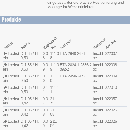
eingefasst, der die präzise Positionierung und
Montage im Werk erleichtert.
Produkte
Zapfen-Ø
Fabrikat
Kaliber
Art.-Nr.
Name
Maße
Nr.
Lochst
D:1,35 / H:
0.0
111.0
ETA 2640-2671
Incabl
022007
ein
0,50
8
8
oc
Lochst
D:1,35 / H:
0.0
111.0
ETA 2824-1,2836,2
Incabl
022008
ein
0,50
9
9
892-2
oc
Lochst
D:1,35 / H:
0.1
111.1
ETA 2450-2472
Incabl
022009
ein
0,50
0
0
oc
Lochst
D:1,35 / H:
0.1
111.1
Incabl
022010
ein
0,50
1
1
oc
Lochst
D:1,05 / H:
0.0
211.
Incabl
022057
ein
0,42
7
75
oc
Lochst
D:1,05 / H:
0.0
211.
Incabl
022025
ein
0,42
8
08
oc
Lochst
D:1,05 / H:
0.0
211.
Incabl
022026
ein
0,42
9
09
oc