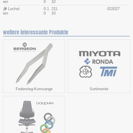
ein
0
10
Lochst
0.1
211.
022027
ein
0
10
weitere interessante Produkte
Federsteg-Kornzange
Sortimente