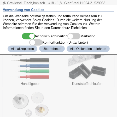
Graviersti
Flach,konisch
#18 - 1,8
GlenSteel H
024-2
529968
chel
(#44)
mm
SS
55
Verwendung von Cookies
Graviersti
Flach,konisch
#20 - 2,0
GlenSteel H
024-2
529969
Um die Webseite optimal gestalten und fortlaufend verbessern zu
chel
(#45)
mm
SS
56
können, verwendet Boley Cookies. Durch die weitere Nutzung der
Webseite stimmen Sie der Verwendung von Cookies zu. Weitere
Informationen finden Sie in den
Datenschutz-Richtlinien
.
weitere interessante Produkte
technisch erforderlich
Marketing
Komfortfunktion (Drittanbieter)
Alle akzeptieren
Übernehmen
Alle Optionalen ablehnen
Handölgeber
Kunststoffschlaufen