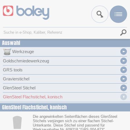
Auswahl
Werkzeuge
Goldschmiedewerkzeug
GRS tools
Gravierstichel
GlenSteel Stichel
GlenSteel Flachstichel, konisch
GlenSteel Flachstichel, konisch
Die angewinkelten Seitenflächen dieses GlenSteel
Stichels verjüngen sich zu einer flachen Stichel-
Unterkante. Diese Stichel sind passend für
Werkzeughalter Nr. 609218 "GRS 004-873".