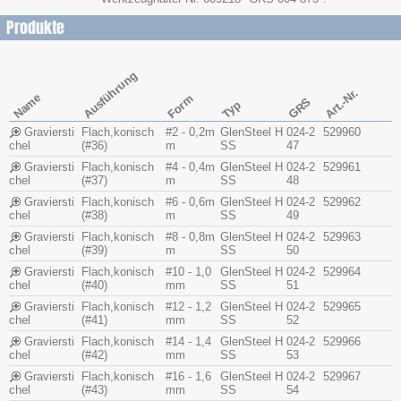
Produkte
Ausführung
Art.-Nr.
Name
Form
GRS
Typ
Graviersti
Flach,konisch
#2 - 0,2m
GlenSteel H
024-2
529960
chel
(#36)
m
SS
47
Graviersti
Flach,konisch
#4 - 0,4m
GlenSteel H
024-2
529961
chel
(#37)
m
SS
48
Graviersti
Flach,konisch
#6 - 0,6m
GlenSteel H
024-2
529962
chel
(#38)
m
SS
49
Graviersti
Flach,konisch
#8 - 0,8m
GlenSteel H
024-2
529963
chel
(#39)
m
SS
50
Graviersti
Flach,konisch
#10 - 1,0
GlenSteel H
024-2
529964
chel
(#40)
mm
SS
51
Graviersti
Flach,konisch
#12 - 1,2
GlenSteel H
024-2
529965
chel
(#41)
mm
SS
52
Graviersti
Flach,konisch
#14 - 1,4
GlenSteel H
024-2
529966
chel
(#42)
mm
SS
53
Graviersti
Flach,konisch
#16 - 1,6
GlenSteel H
024-2
529967
chel
(#43)
mm
SS
54