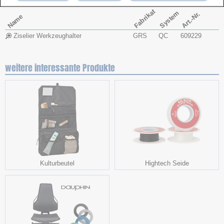
Fabrikat
System
Art.-Nr.
Name
Ziselier Werkzeughalter
GRS
QC
609229
weitere interessante Produkte
Kulturbeutel
Hightech Seide