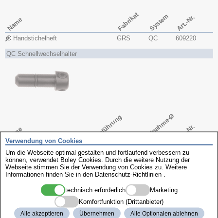
Fabrikat
System
Art.-Nr.
Name
Handstichelheft
GRS
QC
609220
QC Schnellwechselhalter
Aufnahme-Ø
Ausführung
Art.-Nr.
Name
Verwendung von Cookies
QC-Werkzeughalter
QC-Standard
3,45mm
609215
Um die Webseite optimal gestalten und fortlaufend verbessern zu
können, verwendet Boley Cookies. Durch die weitere Nutzung der
QC-Werkzeughalter
Rund
2,35mm
609216
Webseite stimmen Sie der Verwendung von Cookies zu. Weitere
Informationen finden Sie in den
Datenschutz-Richtlinien
.
QC Ziselier Werkzeughalter
technisch erforderlich
Marketing
Komfortfunktion (Drittanbieter)
Alle akzeptieren
Übernehmen
Alle Optionalen ablehnen