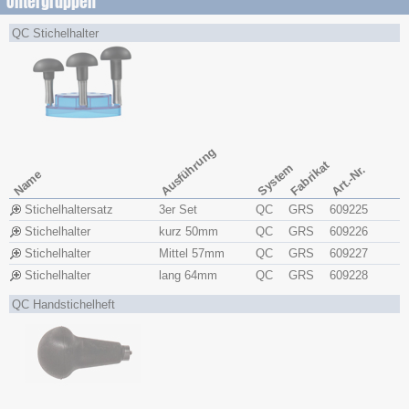
Untergruppen
QC Stichelhalter
Ausführung
Fabrikat
System
Art.-Nr.
Name
Stichelhaltersatz
3er Set
QC
GRS
609225
Stichelhalter
kurz 50mm
QC
GRS
609226
Stichelhalter
Mittel 57mm
QC
GRS
609227
Stichelhalter
lang 64mm
QC
GRS
609228
QC Handstichelheft