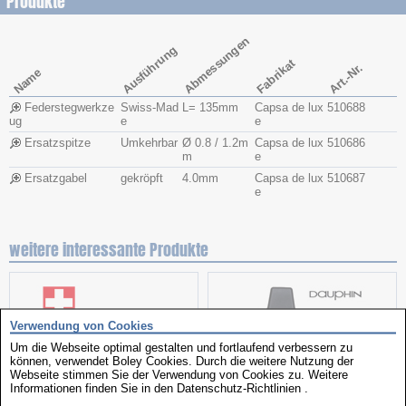
Produkte
Abmessungen
Ausführung
Fabrikat
Art.-Nr.
Name
Federstegwerkze
Swiss-Mad
L= 135mm
Capsa de lux
510688
ug
e
e
Ersatzspitze
Umkehrbar
Ø 0.8 / 1.2m
Capsa de lux
510686
m
e
Ersatzgabel
gekröpft
4.0mm
Capsa de lux
510687
e
weitere interessante Produkte
Verwendung von Cookies
Um die Webseite optimal gestalten und fortlaufend verbessern zu
können, verwendet Boley Cookies. Durch die weitere Nutzung der
Webseite stimmen Sie der Verwendung von Cookies zu. Weitere
Informationen finden Sie in den
Datenschutz-Richtlinien
.