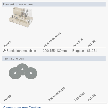
Bänderkürzmaschine
Abmessungen
Fabrikat
Art.-Nr.
Name
Bänderkürzmaschine
200x​155x​130mm
Bergeon
611271
Trennscheiben
Abmessungen
Fabrikat
Art.-Nr.
Name
Trennscheiben
70,5x​0,50
Harp
611275
Verwendung von Cookies