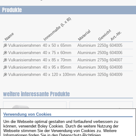
Produkte
Innenmaße (L x B)
Gewicht
Material
Art.-Nr.
Name
Vulkanisierrahmen
40 x 50 x 65mm
Aluminium
2250g
604005
Vulkanisierrahmen
40 x 75 x 60mm
Aluminium
2500g
604006
Vulkanisierrahmen
40 x 85 x 70mm
Aluminium
2750g
604007
Vulkanisierrahmen
40 x 95 x 85mm
Aluminium
3000g
604008
Vulkanisierrahmen
40 x 120 x 100mm
Aluminium
3250g
604009
weitere interessante Produkte
Verwendung von Cookies
Um die Webseite optimal gestalten und fortlaufend verbessern zu
können, verwendet Boley Cookies. Durch die weitere Nutzung der
Webseite stimmen Sie der Verwendung von Cookies zu. Weitere
Informationen finden Sie in den
Datenschutz-Richtlinien
.