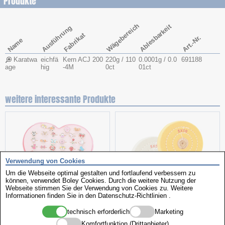
Produkte
Wägebereich
Ablesbarkeit
Ausführung
Fabrikat
Art.-Nr.
Name
Karatwa
eichfä
Kern ACJ 200
220g / 110
0.0001g / 0.0
691188
age
hig
-4M
0ct
01ct
weitere interessante Produkte
Verwendung von Cookies
Um die Webseite optimal gestalten und fortlaufend verbessern zu
können, verwendet Boley Cookies. Durch die weitere Nutzung der
Webseite stimmen Sie der Verwendung von Cookies zu. Weitere
Informationen finden Sie in den
Aktionspaket
Datenschutz-Richtlinien
Polierscheiben
.
technisch erforderlich
Marketing
Komfortfunktion (Drittanbieter)