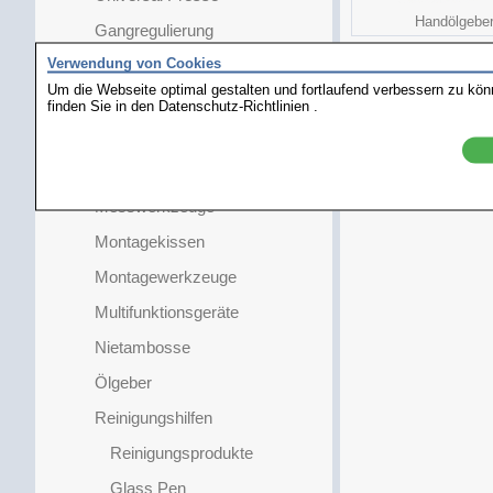
Handölgebe
Gangregulierung
Verwendung von Cookies
Glas- und Lünettenwechsel
Um die Webseite optimal gestalten und fortlaufend verbessern zu kö
Kaliberspezifisch
finden Sie in den
Datenschutz-Richtlinien
.
Kronenabzieher
Kronenwerkzeug
Messwerkzeuge
Montagekissen
Montagewerkzeuge
Multifunktionsgeräte
Nietambosse
Ölgeber
Reinigungshilfen
Reinigungsprodukte
Glass Pen