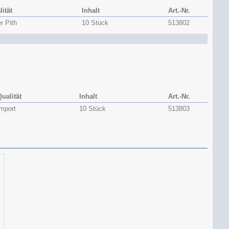
ität
Inhalt
Art.-Nr.
r Pith
10 Stück
513802
ualität
Inhalt
Art.-Nr.
Import
10 Stück
513803