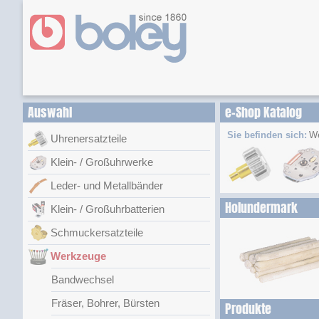
Auswahl
e-Shop Katalog
Sie befinden sich:
W
Uhrenersatzteile
Klein- / Großuhrwerke
Leder- und Metallbänder
Holundermark
Klein- / Großuhrbatterien
Schmuckersatzteile
Werkzeuge
Bandwechsel
Fräser, Bohrer, Bürsten
Produkte