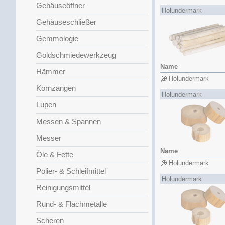
Gehäuseöffner
Holundermark
Gehäuseschließer
Gemmologie
Goldschmiedewerkzeug
Name
Hämmer
Holundermark
Kornzangen
Holundermark
Lupen
Messen & Spannen
Messer
Name
Öle & Fette
Holundermark
Polier- & Schleifmittel
Holundermark
Reinigungsmittel
Rund- & Flachmetalle
Scheren