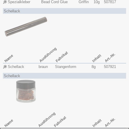
Spezialkleber
Bead Cord Glue
Griffin
10g
507817
Schellack
Ausführung
Fabrikat
Art.-Nr.
Name
Inhalt
Schellack
braun
Stangenform
8g
507921
Schellack
Ausführung
Fabrikat
Art.-Nr.
Name
Inhalt