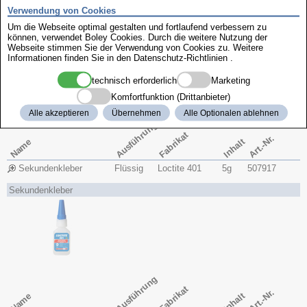
Schellack
braun
Blättchenform
15g
507922
Verwendung von Cookies
Um die Webseite optimal gestalten und fortlaufend verbessern zu
Sekundenkleber
können, verwendet Boley Cookies. Durch die weitere Nutzung der
Webseite stimmen Sie der Verwendung von Cookies zu. Weitere
Informationen finden Sie in den
Datenschutz-Richtlinien
.
technisch erforderlich
Marketing
Komfortfunktion (Drittanbieter)
Alle akzeptieren
Übernehmen
Alle Optionalen ablehnen
Ausführung
Fabrikat
Art.-Nr.
Name
Inhalt
Sekundenkleber
Flüssig
Loctite 401
5g
507917
Sekundenkleber
Ausführung
Fabrikat
Art.-Nr.
Name
Inhalt