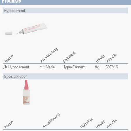
Produkte
Hypocement
Ausführung
Fabrikat
Art.-Nr.
Name
Inhalt
Hypocement
mit Nadel
Hypo-Cement
9g
507816
Spezialkleber
Ausführung
Fabrikat
Art.-Nr.
Name
Inhalt