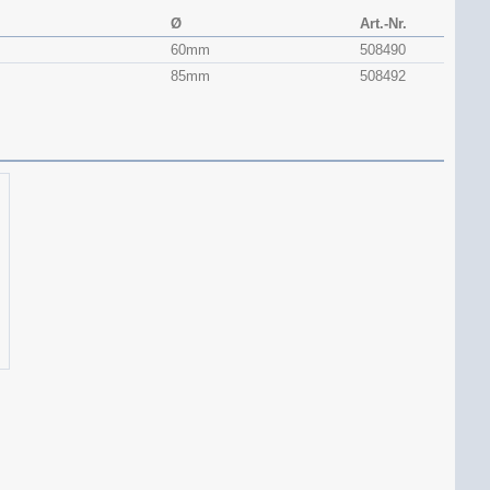
Ø
Art.-Nr.
60mm
508490
85mm
508492