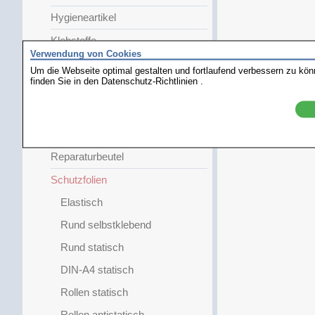
Hygieneartikel
Klebstoffe
Verwendung von Cookies
Minigrip-Beutel
Um die Webseite optimal gestalten und fortlaufend verbessern zu kö
finden Sie in den
Datenschutz-Richtlinien
.
Pflegemittel
Reinigungshilfen
Reinraumprodukte
Reparaturbeutel
Schutzfolien
Elastisch
Rund selbstklebend
Rund statisch
DIN-A4 statisch
Rollen statisch
Rollen antistatisch