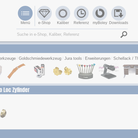
Menü
e-Shop
Kaliber
Referenz
myBoley
Downloads
erkzeuge
Goldschmiedewerkzeug
Jura tools
Erweiterungen
Schellack / T
o Loc Zylinder