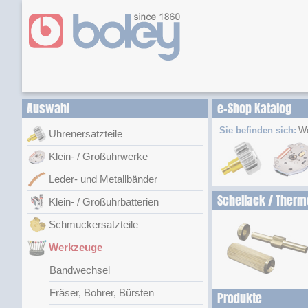
Auswahl
e-Shop Katalog
Sie befinden sich:
W
Uhrenersatzteile
Klein- / Großuhrwerke
Leder- und Metallbänder
Schellack / Therm
Klein- / Großuhrbatterien
Schmuckersatzteile
Werkzeuge
Bandwechsel
Fräser, Bohrer, Bürsten
Produkte