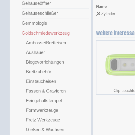
Gehäuseöffner
Name
Gehäuseschließer
Zylinder
Gemmologie
weitere interessa
Goldschmiedewerkzeug
Ambosse/Bretteisen
Aushauer
Biegevorrichtungen
Brettzubehör
Einstaucheisen
Fassen & Gravieren
Clip-Leucht
Feingehaltstempel
Formwerkzeuge
Fretz Werkzeuge
Gießen & Wachsen