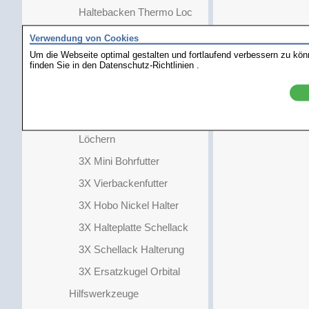
Haltebacken Thermo Loc
Halteplatte Schellack
Verwendung von Cookies
Um die Webseite optimal gestalten und fortlaufend verbessern zu kö
GRS Standard Block
finden Sie in den
Datenschutz-Richtlinien
.
Adapter
3X Aluminium Adapter
3X Halterung mit 2.34mm
Löchern
3X Mini Bohrfutter
3X Vierbackenfutter
3X Hobo Nickel Halter
3X Halteplatte Schellack
3X Schellack Halterung
3X Ersatzkugel Orbital
Hilfswerkzeuge