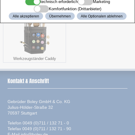
Spiralbohrer
Gebogen
technisch erforderlich
Marketing
Komfortfunktion (Drittanbieter)
Alle akzeptieren
Übernehmen
Alle Optionalen ablehnen
Werkzeugständer Caddy
Kontakt & Anschrift
Gebrüder Boley GmbH & Co. KG
Julius-Hölder-Straße 32
70597 Stuttgart
Telefon 0049 (0)711 / 132 71 - 0
Telefax 0049 (0)711 / 132 71 - 90
E-Mail
info@boley.de