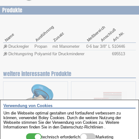
Produkte
Ausführung
Meßbereich
Anschluß
Art.-Nr.
Zusatz
Name
Druckregler
Propan
mit Manometer
0-6 bar
3/8" L
510446
Dichtungsring
Polyamid
für Druckminderer
695513
weitere interessante Produkte
Verwendung von Cookies
Um die Webseite optimal gestalten und fortlaufend verbessern zu
können, verwendet Boley Cookies. Durch die weitere Nutzung der
Webseite stimmen Sie der Verwendung von Cookies zu. Weitere
Informationen finden Sie in den
Datenschutz-Richtlinien
.
Beizgerät
Minigrip-Beutel
technisch erforderlich
Marketing