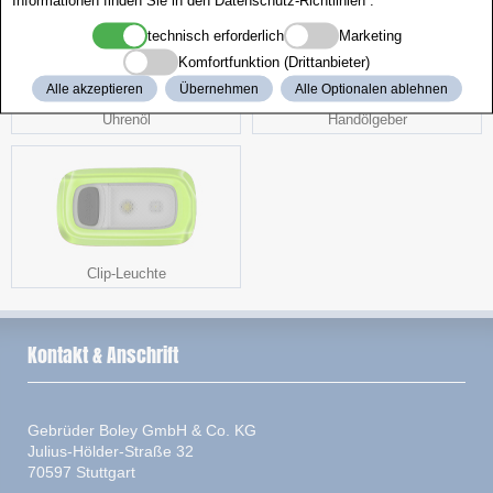
technisch erforderlich
Marketing
Komfortfunktion (Drittanbieter)
Alle akzeptieren
Übernehmen
Alle Optionalen ablehnen
Uhrenöl
Handölgeber
Clip-Leuchte
Kontakt & Anschrift
Gebrüder Boley GmbH & Co. KG
Julius-Hölder-Straße 32
70597 Stuttgart