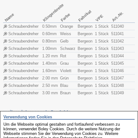
Klingenbreite
Fabrikat
Art.-Nr.
Name
Farbe
VPE
Schraubendreher
0.50mm
Orange
Bergeon
1 Stück
511040
Schraubendreher
0.60mm
Weiss
Bergeon
1 Stück
511041
Schraubendreher
0.80mm
Gelb
Bergeon
1 Stück
511042
Schraubendreher
1.00mm
Schwarz
Bergeon
1 Stück
511043
Schraubendreher
1.20 mm
Rot
Bergeon
1 Stück
511044
Schraubendreher
1.40mm
Grau
Bergeon
1 Stück
511045
Schraubendreher
1.60mm
Violett
Bergeon
1 Stück
511046
Schraubendreher
2.00 mm
Grün
Bergeon
1 Stück
511047
Schraubendreher
2.50 mm
Blau
Bergeon
1 Stück
511048
Schraubendreher
3.00 mm
Braun
Bergeon
1 Stück
511049
weitere interessante Produkte
Verwendung von Cookies
Um die Webseite optimal gestalten und fortlaufend verbessern zu
können, verwendet Boley Cookies. Durch die weitere Nutzung der
Webseite stimmen Sie der Verwendung von Cookies zu. Weitere
Informationen finden Sie in den
Datenschutz-Richtlinien
.