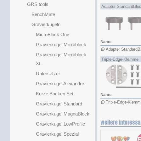
GRS tools
Adapter StandardBlo
BenchMate
Gravierkugeln
MicroBlock One
Name
Gravierkugel Microblock
Adapter StandardB
Gravierkugel Microblock
Triple-Edge-Klemme
XL
Untersetzer
Gravierkugel Alexandre
Kurze Backen Set
Name
Triple-Edge-Klemm
Gravierkugel Standard
Gravierkugel MagnaBlock
weitere interessa
Gravierkugel LowProfile
Gravierkugel Spezial