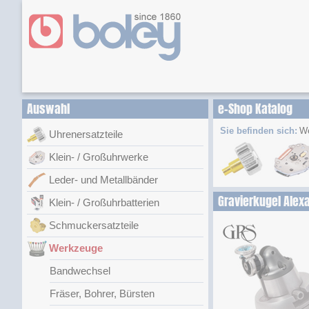
Auswahl
e-Shop Katalog
Sie befinden sich:
W
Uhrenersatzteile
Klein- / Großuhrwerke
Leder- und Metallbänder
Gravierkugel Alex
Klein- / Großuhrbatterien
Schmuckersatzteile
Werkzeuge
Bandwechsel
Fräser, Bohrer, Bürsten