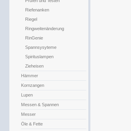
Prüfen und Testen
Riefenanken
Riegel
Ringweitenänderung
RinGenie
Spannsysyteme
Spirituslampen
Zieheisen
Hämmer
Kornzangen
Lupen
Messen & Spannen
Messer
Öle & Fette