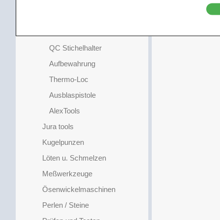
GRS Löthilfen
Gravierstichel
GRS Stichelhalter
QC Stichelhalter
Aufbewahrung
Thermo-Loc
Ausblaspistole
AlexTools
Jura tools
Kugelpunzen
Löten u. Schmelzen
Meßwerkzeuge
Ösenwickelmaschinen
Perlen / Steine