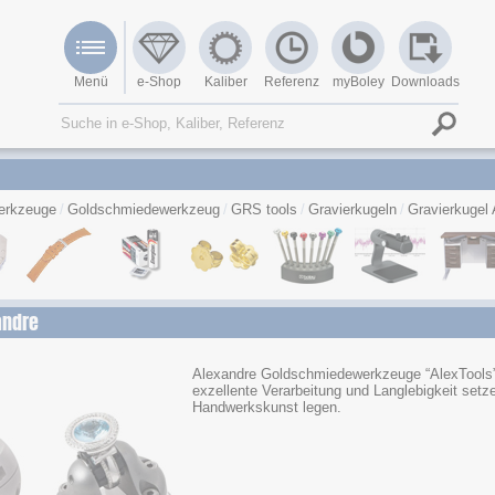
Menü
e-Shop
Kaliber
Referenz
myBoley
Downloads
erkzeuge
Goldschmiedewerkzeug
GRS tools
Gravierkugeln
Gravierkugel
andre
Alexandre Goldschmiedewerkzeuge “AlexTools” b
exzellente Verarbeitung und Langlebigkeit setze
Handwerkskunst legen.