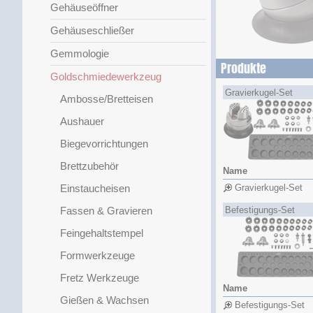
Gehäuseöffner
Gehäuseschließer
Gemmologie
Produkte
Goldschmiedewerkzeug
Gravierkugel-Set
Ambosse/Bretteisen
Aushauer
Biegevorrichtungen
Brettzubehör
Name
Einstaucheisen
Gravierkugel-Set
Fassen & Gravieren
Befestigungs-Set
Feingehaltstempel
Formwerkzeuge
Fretz Werkzeuge
Name
Gießen & Wachsen
Befestigungs-Set