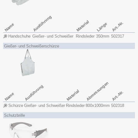
Ausführung
Material
Art.-Nr.
Länge
Name
Handschuhe
Gießer- und Schweißer
Rindsleder
350mm
502317
Gießer- und Schweißerschürze
Abmessungen
Ausführung
Material
Art.-Nr.
Name
Schürze
Gießer- und Schweißer
Rindsleder
800x​1000mm
502318
Schutzbrille