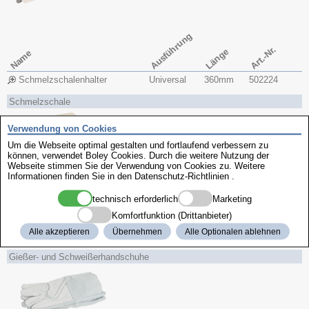
Ausführung
Art.-Nr.
Länge
Name
Schmelzschalenhalter
Universal
360mm
502224
Schmelzschale
Verwendung von Cookies
Um die Webseite optimal gestalten und fortlaufend verbessern zu
können, verwendet Boley Cookies. Durch die weitere Nutzung der
Webseite stimmen Sie der Verwendung von Cookies zu. Weitere
Informationen finden Sie in den
Datenschutz-Richtlinien
.
technisch erforderlich
Marketing
L x B x H
Material
Art.-Nr.
Name
Komfortfunktion (Drittanbieter)
Alle akzeptieren
Übernehmen
Alle Optionalen ablehnen
Platinschmelzschale
Schamott
60x​60x​25mm
502220
Gießer- und Schweißerhandschuhe