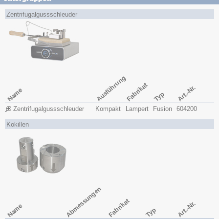
Zentrifugalgussschleuder
Ausführung
Fabrikat
Art.-Nr.
Name
Typ
Zentrifugalgussschleuder
Kompakt
Lampert
Fusion
604200
Kokillen
Abmessungen
Fabrikat
Art.-Nr.
Name
Typ