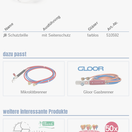
Ausführung
Art.-Nr.
Gläser
Name
Schutzbrille
mit Seitenschutz
farblos
510592
dazu passt
Mikrolötbrenner
Gloor Gasbrenner
weitere interessante Produkte