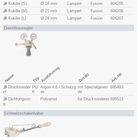
Kokille (S)
Ø 18 mm
Lampert
Fusion
604205
Kokille (M)
Ø 21 mm
Lampert
Fusion
604206
Kokille (L)
Ø 24 mm
Lampert
Fusion
604207
Durchflussregler
Ausführung
Art.-Nr.
Zusatz
Name
Typ
Druckminder
PU
Argon 4.6 / Schutzg
mit Spezialgewin
695493
er
K
as
de
Dichtungsrin
Polyamid
für Druckminderer
695513
g
Schmelzschalenhalter