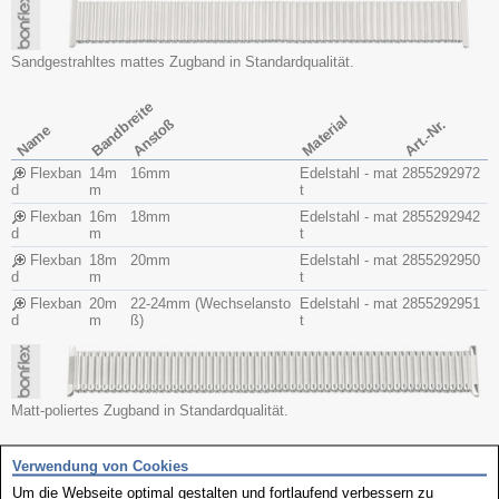
Sandgestrahltes mattes Zugband in Standardqualität.
Bandbreite
Material
Anstoß
Art.-Nr.
Name
Flexban
14m
16mm
Edelstahl - mat
2855292972
d
m
t
Flexban
16m
18mm
Edelstahl - mat
2855292942
d
m
t
Flexban
18m
20mm
Edelstahl - mat
2855292950
d
m
t
Flexban
20m
22-24mm (Wechselansto
Edelstahl - mat
2855292951
d
m
ß)
t
Matt-poliertes Zugband in Standardqualität.
Bandbreite
Verwendung von Cookies
Material
Anstoß
Art.-Nr.
Name
Um die Webseite optimal gestalten und fortlaufend verbessern zu