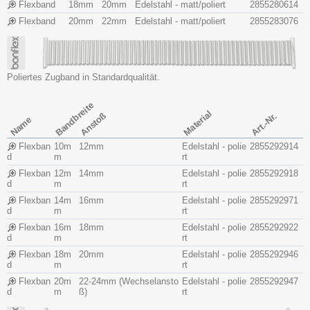
Flexband
18mm
20mm
Edelstahl - matt/poliert
2855280614
Flexband
20mm
22mm
Edelstahl - matt/poliert
2855283076
Poliertes Zugband in Standardqualität.
Bandbreite
Material
Anstoß
Art.-Nr.
Name
Flexban
10m
12mm
Edelstahl - polie
2855292914
d
m
rt
Flexban
12m
14mm
Edelstahl - polie
2855292918
d
m
rt
Flexban
14m
16mm
Edelstahl - polie
2855292971
d
m
rt
Flexban
16m
18mm
Edelstahl - polie
2855292922
d
m
rt
Flexban
18m
20mm
Edelstahl - polie
2855292946
d
m
rt
Flexban
20m
22-24mm (Wechselansto
Edelstahl - polie
2855292947
d
m
ß)
rt