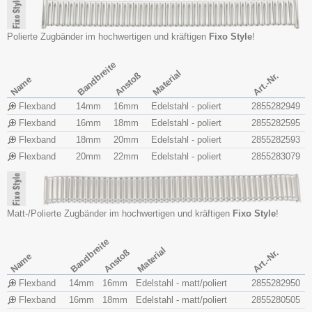
Polierte Zugbänder im hochwertigen und kräftigen
Fixo Style
!
Bandbreite
Material
Anstoß
Art.-Nr.
Name
Flexband
14mm
16mm
Edelstahl - poliert
2855282949
Flexband
16mm
18mm
Edelstahl - poliert
2855282595
Flexband
18mm
20mm
Edelstahl - poliert
2855282593
Flexband
20mm
22mm
Edelstahl - poliert
2855283079
Matt-/Polierte Zugbänder im hochwertigen und kräftigen
Fixo Style
!
Bandbreite
Material
Anstoß
Art.-Nr.
Name
Flexband
14mm
16mm
Edelstahl - matt/poliert
2855282950
Flexband
16mm
18mm
Edelstahl - matt/poliert
2855280505