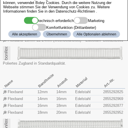
können, verwendet Boley Cookies. Durch die weitere Nutzung der
Flexband
10mm
12mm
Edelstahl
2855292634
Webseite stimmen Sie der Verwendung von Cookies zu. Weitere
Informationen finden Sie in den
Datenschutz-Richtlinien
.
Flexband
12mm
14mm
Edelstahl
2855292827
Flexband
14mm
16mm
Edelstahl
2855292974
technisch erforderlich
Marketing
Flexband
16mm
18mm
Edelstahl
2855292876
Komfortfunktion (Drittanbieter)
Flexband
18mm
20mm
Edelstahl
2855292632
Alle akzeptieren
Übernehmen
Alle Optionalen ablehnen
Flexband
20mm
22-24mm (Wechselanstoß)
Edelstahl
2855292631
Poliertes Zugband in Standardqualität.
Bandbreite
Material
Anstoß
Art.-Nr.
Name
Flexband
12mm
14mm
Edelstahl
2855292825
Flexband
14mm
16mm
Edelstahl
2855292969
Flexband
16mm
18mm
Edelstahl
2855292877
Flexband
18mm
20mm
Edelstahl
2855292952