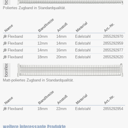
Poliertes Zugband in Standardqualität.
Bandbreite
Material
Anstoß
Art.-Nr.
Name
Flexband
10mm
14mm
Edelstahl
2855292970
Flexband
12mm
14mm
Edelstahl
2855292959
Flexband
14mm
16mm
Edelstahl
2855292977
Flexband
18mm
20mm
Edelstahl
2855292620
Matt-poliertes Zugband in Standardqualität.
Bandbreite
Material
Anstoß
Art.-Nr.
Name
Flexband
18mm
22mm
Edelstahl
2855292954
weitere interessante Produkte