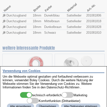
Material
Art.-Nr.
Breite
Name
Farbe
Durchzugband
18mm
Duneklblau
Sattelleder
201081806
Durchzugband
18mm
Mittelbraun
Sattelleder
201081818
Durchzugband
18mm
Dunkelbraun
Sattelleder
201081828
Durchzugband
18mm
Schwarz
Sattelleder
201081810
weitere interessante Produkte
Verwendung von Cookies
Um die Webseite optimal gestalten und fortlaufend verbessern zu
können, verwendet Boley Cookies. Durch die weitere Nutzung der
Hightech Seide
Hilfsartikel
Webseite stimmen Sie der Verwendung von Cookies zu. Weitere
Informationen finden Sie in den
Datenschutz-Richtlinien
.
technisch erforderlich
Marketing
Komfortfunktion (Drittanbieter)
Alle akzeptieren
Übernehmen
Alle Optionalen ablehnen