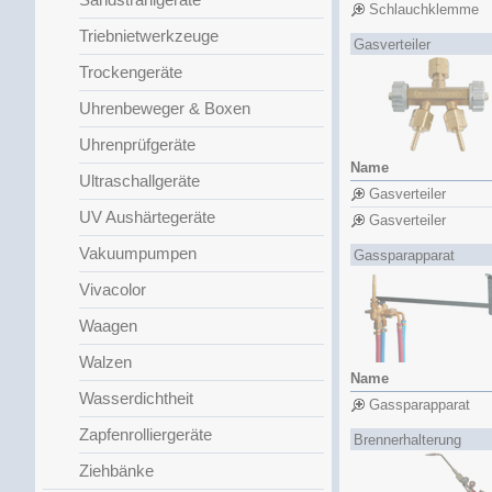
Schlauchklemme
Triebnietwerkzeuge
Gasverteiler
Trockengeräte
Uhrenbeweger & Boxen
Uhrenprüfgeräte
Name
Ultraschallgeräte
Gasverteiler
UV Aushärtegeräte
Gasverteiler
Vakuumpumpen
Gassparapparat
Vivacolor
Waagen
Walzen
Name
Wasserdichtheit
Gassparapparat
Zapfenrolliergeräte
Brennerhalterung
Ziehbänke