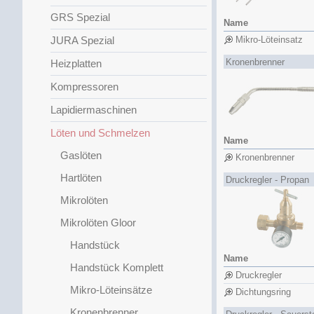
GRS Spezial
Name
JURA Spezial
Mikro-Löteinsatz
Kronenbrenner
Heizplatten
Kompressoren
Lapidiermaschinen
Löten und Schmelzen
Name
Gaslöten
Kronenbrenner
Hartlöten
Druckregler - Propan
Mikrolöten
Mikrolöten Gloor
Handstück
Name
Handstück Komplett
Druckregler
Mikro-Löteinsätze
Dichtungsring
Kronenbrenner