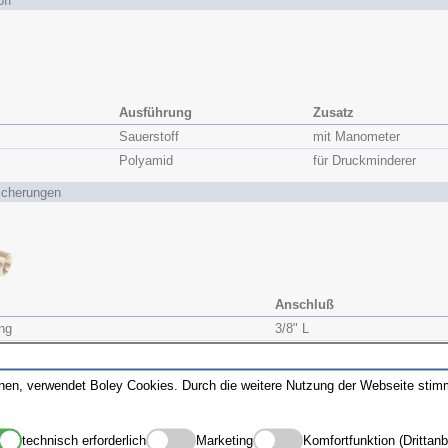
off
Ausführung
Zusatz
Sauerstoff
mit Manometer
Polyamid
für Druckminderer
icherungen
Anschluß
ng
3/8" L
ng
1/4" R
nnen, verwendet Boley Cookies. Durch die weitere Nutzung der Webseite sti
technisch erforderlich
Marketing
Komfortfunktion (Drittanb