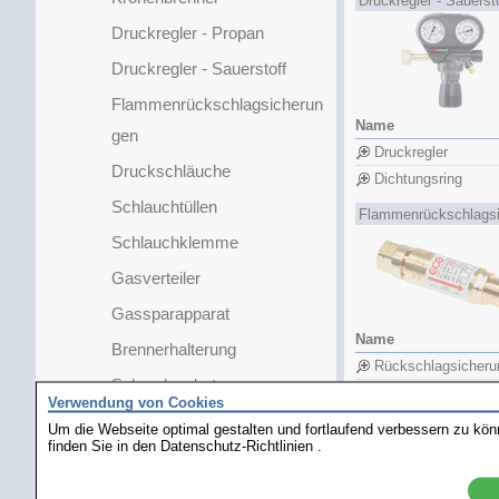
Druckregler - Sauerst
Druckregler - Propan
Druckregler - Sauerstoff
Flammenrückschlagsicherun
Name
gen
Druckregler
Druckschläuche
Dichtungsring
Schlauchtüllen
Flammenrückschlags
Schlauchklemme
Gasverteiler
Gassparapparat
Name
Brennerhalterung
Rückschlagsicheru
Schmelzpaket
Rückschlagsicheru
Verwendung von Cookies
Mikrolötgeräte
Um die Webseite optimal gestalten und fortlaufend verbessern zu kö
Druckschläuche
finden Sie in den
Datenschutz-Richtlinien
.
Weichlöten
Heißluftstation