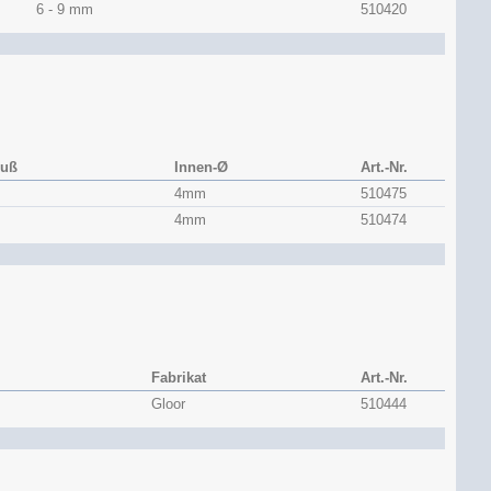
6 - 9 mm
510420
luß
Innen-Ø
Art.-Nr.
4mm
510475
4mm
510474
Fabrikat
Art.-Nr.
Gloor
510444