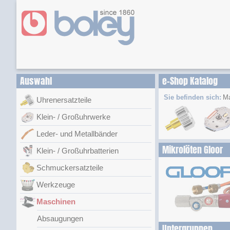
Auswahl
e-Shop Katalog
Sie befinden sich:
Ma
Uhrenersatzteile
Klein- / Großuhrwerke
Leder- und Metallbänder
Mikrolöten Gloor
Klein- / Großuhrbatterien
Schmuckersatzteile
Werkzeuge
Maschinen
Absaugungen
Untergruppen