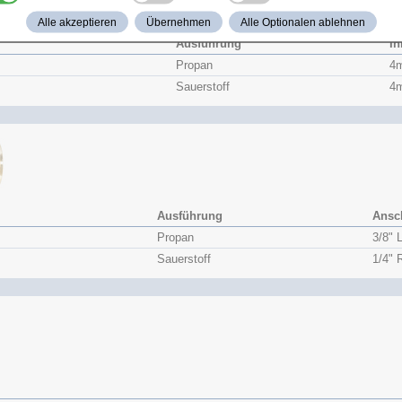
Alle akzeptieren
Übernehmen
Alle Optionalen ablehnen
Ausführung
In
Propan
4
Sauerstoff
4
Ausführung
Ansc
Propan
3/8" 
Sauerstoff
1/4" 