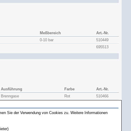
Meßbereich
Art.-Nr.
0-10 bar
510449
695513
Ausführung
Farbe
Art.-Nr.
Brenngase
Rot
510466
Sauerstoff
Blau
510468
mmen Sie der Verwendung von Cookies zu. Weitere Informationen
ieter)