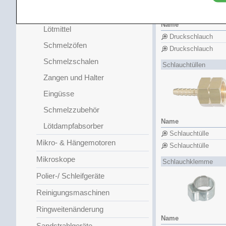
Löthilfen
Name
Lötmittel
Druckschlauch
Schmelzöfen
Druckschlauch
Schmelzschalen
Schlauchtüllen
Zangen und Halter
Eingüsse
Schmelzzubehör
Name
Lötdampfabsorber
Schlauchtülle
Mikro- & Hängemotoren
Schlauchtülle
Mikroskope
Schlauchklemme
Polier-/ Schleifgeräte
Reinigungsmaschinen
Ringweitenänderung
Name
Sandstrahlgeräte