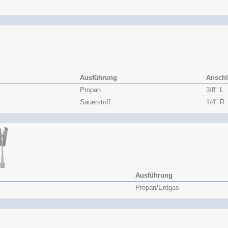
Ausführung
Ansch
Propan
3/8" L
Sauerstoff
1/4" R
Ausführung
Propan/Erdgas