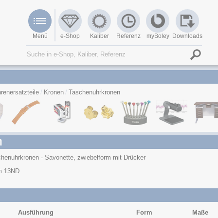
Menü
e-Shop
Kaliber
Referenz
myBoley
Downloads
renersatzteile
Kronen
Taschenuhrkronen
n
henuhrkronen - Savonette, zwiebelform mit Drücker
m 13ND
Ausführung
Form
Maße