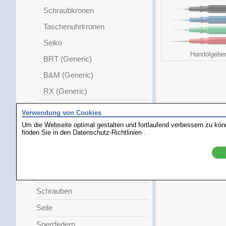
Schraubkronen
Taschenuhrkronen
Seiko
Handölgebe
BRT (Generic)
B&M (Generic)
RX (Generic)
Kuckucksuhrteile
Verwendung von Cookies
Lünettenteile
Um die Webseite optimal gestalten und fortlaufend verbessern zu kö
finden Sie in den
Datenschutz-Richtlinien
.
Pendel
Pendelfedern
Reparatursets
Schrauben
Seile
Sperrfedern