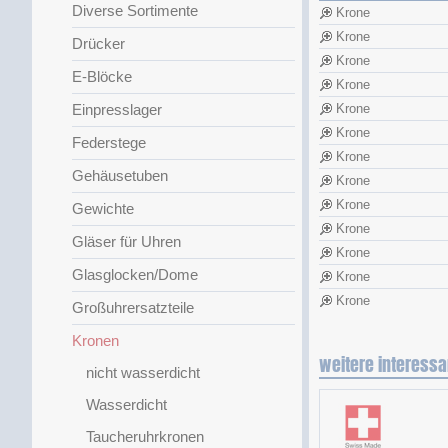
Diverse Sortimente
Krone
Krone
Drücker
Krone
E-Blöcke
Krone
Einpresslager
Krone
Krone
Federstege
Krone
Gehäusetuben
Krone
Krone
Gewichte
Krone
Gläser für Uhren
Krone
Glasglocken/Dome
Krone
Krone
Großuhrersatzteile
Kronen
weitere interessa
nicht wasserdicht
Wasserdicht
Taucheruhrkronen