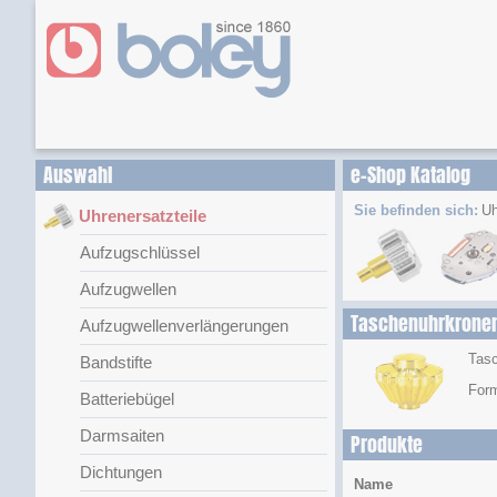
Auswahl
e-Shop Katalog
Sie befinden sich:
Uh
Uhrenersatzteile
Aufzugschlüssel
Aufzugwellen
Taschenuhrkrone
Aufzugwellenverlängerungen
Tasc
Bandstifte
For
Batteriebügel
Darmsaiten
Produkte
Dichtungen
Name