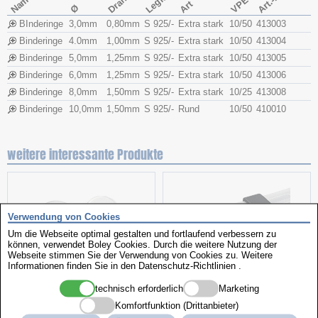
Draht Ø
Art.-Nr.
Name
VPE
Art
Ø
BInderinge
3,0mm
0,80mm
S 925/-
Extra stark
10/50
413003
Binderinge
4.0mm
1,00mm
S 925/-
Extra stark
10/50
413004
Binderinge
5,0mm
1,25mm
S 925/-
Extra stark
10/50
413005
Binderinge
6,0mm
1,25mm
S 925/-
Extra stark
10/50
413006
Binderinge
8,0mm
1,50mm
S 925/-
Extra stark
10/25
413008
Binderinge
10,0mm
1,50mm
S 925/-
Rund
10/50
410010
weitere interessante Produkte
Verwendung von Cookies
Um die Webseite optimal gestalten und fortlaufend verbessern zu
können, verwendet Boley Cookies. Durch die weitere Nutzung der
Webseite stimmen Sie der Verwendung von Cookies zu. Weitere
Informationen finden Sie in den
Datenschutz-Richtlinien
.
technisch erforderlich
Marketing
Hilfsartikel
Kunststoffschlaufen
Komfortfunktion (Drittanbieter)