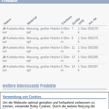
Produkte
Vierkant
Material
Art.-Nr.
Größe
Name
VPE
Kurbelschlüs
Messing, großer Holzkn
4.00m
7
1 Stüc
050270
sel
opf
m
k
Kurbelschlüs
Messing, großer Holzkn
4.50m
9
1 Stüc
050275
sel
opf
m
k
Kurbelschlüs
Messing, großer Holzkn
5.00m
11
1 Stüc
050280
sel
opf
m
k
Kurbelschlüs
Messing, großer Holzkn
5.50m
13
1 Stüc
050285
sel
opf
m
k
Kurbelschlüs
Messing, großer Holzkn
5.75m
14
1 Stüc
050287
sel
opf
m
k
weitere interessante Produkte
Verwendung von Cookies
Um die Webseite optimal gestalten und fortlaufend verbessern zu
können, verwendet Boley Cookies. Durch die weitere Nutzung der