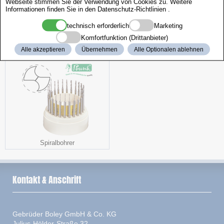
Webseite stimmen Sie der Verwendung von Cookies zu. Weitere
Informationen finden Sie in den
Datenschutz-Richtlinien
.
technisch erforderlich
Marketing
Komfortfunktion (Drittanbieter)
Butterfly Schließen
Werkzeugständer Caddy
Alle akzeptieren
Übernehmen
Alle Optionalen ablehnen
Spiralbohrer
Kontakt & Anschrift
Gebrüder Boley GmbH & Co. KG
Julius-Hölder-Straße 32