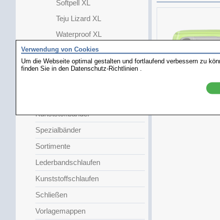
Softpell XL
Teju Lizard XL
Waterproof XL
Verwendung von Cookies
Faltschließe
Um die Webseite optimal gestalten und fortlaufend verbessern zu kö
Damen
finden Sie in den
Datenschutz-Richtlinien
.
Kinder
Clip-Leucht
Metallbänder
Kunststoffbänder
Spezialbänder
Sortimente
Lederbandschlaufen
Kunststoffschlaufen
Schließen
Vorlagemappen