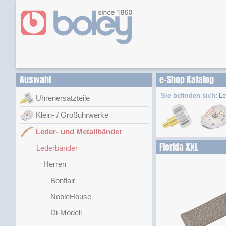
Auswahl
e-Shop Katalog
Sie befinden sich:
Le
Uhrenersatzteile
Klein- / Großuhrwerke
Leder- und Metallbänder
Florida XXL
Lederbänder
Herren
Bonflair
NobleHouse
Di-Modell