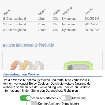
Material
Art.-Nr.
Breite
Name
Farbe
Durchzugband
18mm
Oliv
Nylonband
201051848
Durchzugband
20 mm
Oliv
Nylonband
201052048
Durchzugband
22mm
Oliv
Nylonband
201052248
weitere interessante Produkte
Verwendung von Cookies
Um die Webseite optimal gestalten und fortlaufend verbessern zu
können, verwendet Boley Cookies. Durch die weitere Nutzung der
Webseite stimmen Sie der Verwendung von Cookies zu. Weitere
Lederbänder-Sortiment
Clip-Leuchte
Informationen finden Sie in den
Datenschutz-Richtlinien
.
technisch erforderlich
Marketing
Komfortfunktion (Drittanbieter)