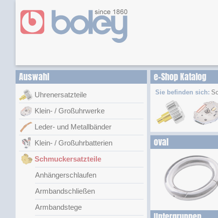
Auswahl
e-Shop Katalog
Sie befinden sich:
Sc
Uhrenersatzteile
Klein- / Großuhrwerke
Leder- und Metallbänder
oval
Klein- / Großuhrbatterien
Schmuckersatzteile
Anhängerschlaufen
Armbandschließen
Armbandstege
Untergruppen