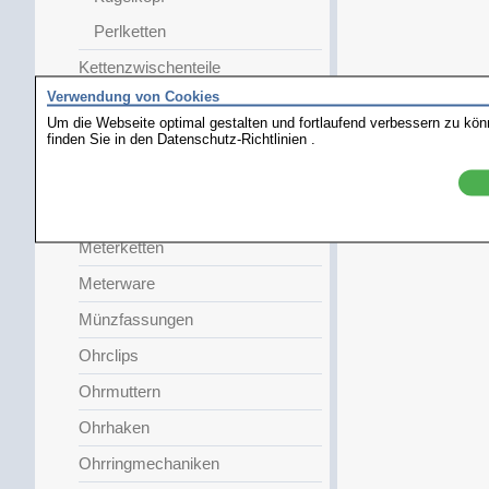
Perlketten
Kettenzwischenteile
Verwendung von Cookies
Krawattenteile
Um die Webseite optimal gestalten und fortlaufend verbessern zu kö
finden Sie in den
Literatur
Datenschutz-Richtlinien
.
Magnetschließen
Manschettenteile
Meterketten
Meterware
Münzfassungen
Ohrclips
Ohrmuttern
Ohrhaken
Ohrringmechaniken