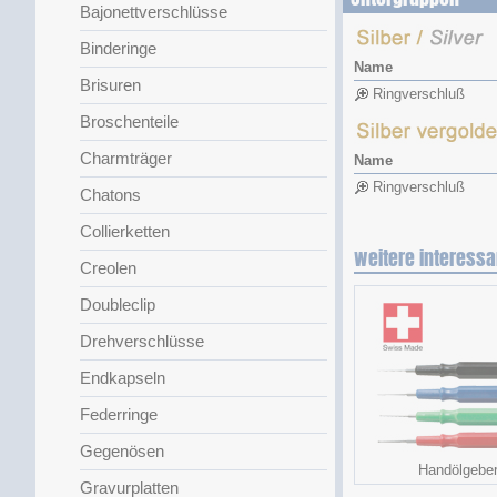
Bajonettverschlüsse
Binderinge
Name
Brisuren
Ringverschluß
Broschenteile
Charmträger
Name
Ringverschluß
Chatons
Collierketten
weitere interessa
Creolen
Doubleclip
Drehverschlüsse
Endkapseln
Federringe
Gegenösen
Handölgebe
Gravurplatten